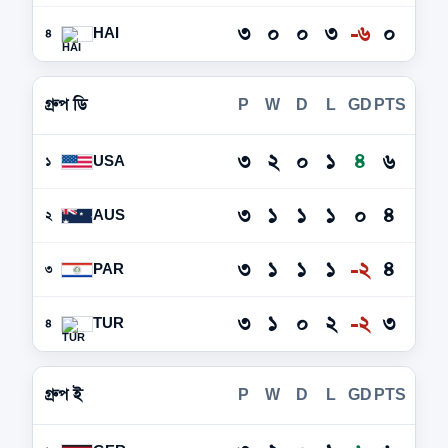
৩
০
০
৩
-৬
০
HAI
৪
গ্রুপ ডি
P
W
D
L
GD
PTS
৩
২
০
১
৪
৬
USA
১
৩
১
১
১
০
৪
AUS
২
৩
১
১
১
-২
৪
PAR
৩
৩
১
০
২
-২
৩
TUR
৪
গ্রুপ ই
P
W
D
L
GD
PTS