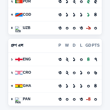
৩
১
২
০
৫
৫
POR
২
৩
১
১
১
১
৪
COD
৩
৩
০
০
৩
-৯
০
UZB
৪
গ্রুপ এল
P
W
D
L
GD
PTS
৩
২
১
০
৪
৭
ENG
১
৩
২
০
১
০
৬
CRO
২
৩
১
১
১
০
৪
GHA
৩
৩
০
০
৩
-৪
০
PAN
৪