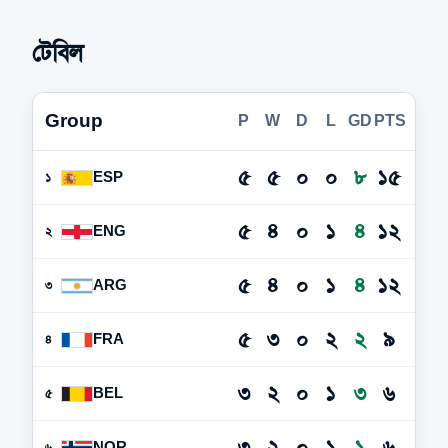
টেবিল
Group
P
W
D
L
GD
PTS
৫
৫
০
০
৮
১৫
ESP
১
৫
৪
০
১
৪
১২
ENG
২
৫
৪
০
১
৪
১২
ARG
৩
৫
৩
০
২
২
৯
FRA
৪
৩
২
০
১
৩
৬
BEL
৫
৩
২
০
১
১
৬
NOR
৬