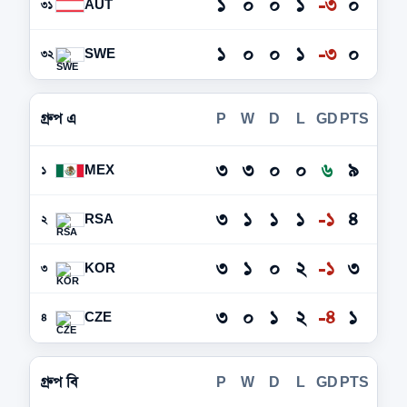
১
০
০
১
-৩
০
AUT
৩১
১
০
০
১
-৩
০
SWE
৩২
গ্রুপ এ
P
W
D
L
GD
PTS
৩
৩
০
০
৬
৯
MEX
১
৩
১
১
১
-১
৪
RSA
২
৩
১
০
২
-১
৩
KOR
৩
৩
০
১
২
-৪
১
CZE
৪
গ্রুপ বি
P
W
D
L
GD
PTS