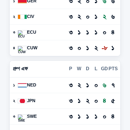
৩
২
০
১
৬
৬
GER
১
৩
২
০
১
২
৬
CIV
২
৩
১
১
১
০
৪
ECU
৩
৩
০
১
২
-৮
১
CUW
৪
গ্রুপ এফ
P
W
D
L
GD
PTS
৩
২
১
০
৬
৭
NED
১
৩
১
২
০
৪
৫
JPN
২
৩
১
১
১
০
৪
SWE
৩