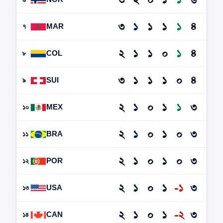
৩
১
১
১
১
৪
MAR
৭
২
১
১
০
১
৪
COL
৮
৩
১
১
১
০
৪
SUI
৯
২
১
০
১
১
৩
MEX
১০
২
১
০
১
০
৩
BRA
১১
২
১
০
১
০
৩
POR
১২
২
১
০
১
-১
৩
USA
১৩
২
১
০
১
-২
৩
CAN
১৪