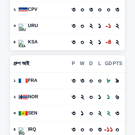
৩
০
৩
০
০
৩
CPV
২
৩
০
২
১
-১
২
URU
৩
৩
০
২
১
-৪
২
KSA
৪
গ্রুপ আই
P
W
D
L
GD
PTS
৩
৩
০
০
৮
৯
FRA
১
৩
২
০
১
১
৬
NOR
২
৩
১
০
২
২
৩
SEN
৩
৩
০
০
৩
-১১
০
IRQ
৪