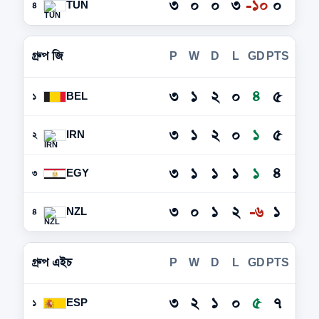
৩
০
০
৩
-১০
০
TUN
৪
গ্রুপ জি
P
W
D
L
GD
PTS
৩
১
২
০
৪
৫
BEL
১
৩
১
২
০
১
৫
IRN
২
৩
১
১
১
১
৪
EGY
৩
৩
০
১
২
-৬
১
NZL
৪
গ্রুপ এইচ
P
W
D
L
GD
PTS
৩
২
১
০
৫
৭
ESP
১