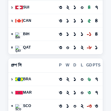
৩
২
১
০
৪
৭
SUI
১
৩
১
১
১
৫
৪
CAN
২
৩
১
১
১
-১
৪
BIH
৩
৩
০
১
২
-৮
১
QAT
৪
গ্রুপ সি
P
W
D
L
GD
PTS
৩
২
১
০
৬
৭
BRA
১
৩
২
১
০
৩
৭
MAR
২
৩
১
০
২
-৩
৩
SCO
৩