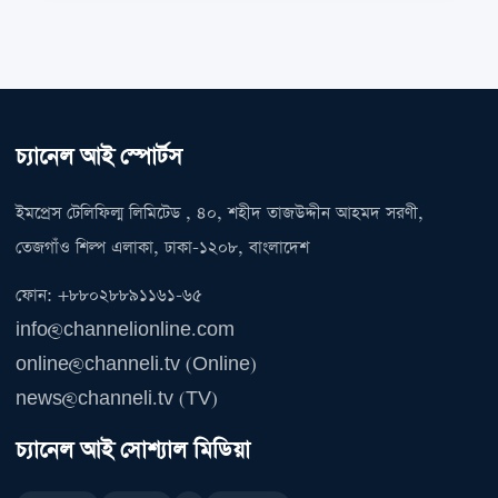
চ্যানেল আই স্পোর্টস
ইমপ্রেস টেলিফিল্ম লিমিটেড , ৪০, শহীদ তাজউদ্দীন আহমদ সরণী,
তেজগাঁও শিল্প এলাকা, ঢাকা-১২০৮, বাংলাদেশ
ফোন: +৮৮০২৮৮৯১১৬১-৬৫
info@channelionline.com
online@channeli.tv (Online)
news@channeli.tv (TV)
চ্যানেল আই সোশ্যাল মিডিয়া