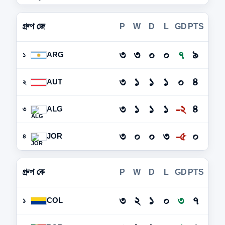
গ্রুপ জে
P
W
D
L
GD
PTS
৩
৩
০
০
৭
৯
ARG
১
৩
১
১
১
০
৪
AUT
২
৩
১
১
১
-২
৪
ALG
৩
৩
০
০
৩
-৫
০
JOR
৪
গ্রুপ কে
P
W
D
L
GD
PTS
৩
২
১
০
৩
৭
COL
১